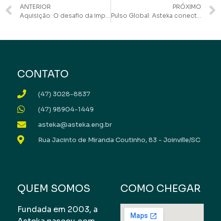
ANTERIOR
PRÓXIMO
Aquisição: O desafio da implantação de infraestruturas de telecomunicações
Pulso Global: Asteka conectada com o futuro da descarbonização
CONTATO
(47) 3028-8837
(47) 98904-1449
asteka@asteka.eng.br
Rua Jacinto de Miranda Coutinho, 83 - Joinville/SC
QUEM SOMOS
COMO CHEGAR
Fundada em 2003, a